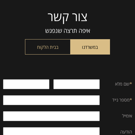
צור קשר
Please
leave
this
איפה תרצה שנפגש
field
empty.
במשרדנו
בבית הלקוח
*
שם מלא
*
מספר נייד
אימייל
הודעה