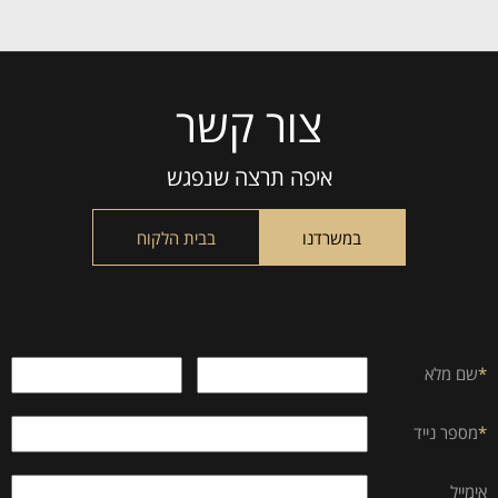
צור קשר
Please
leave
this
איפה תרצה שנפגש
field
empty.
במשרדנו
בבית הלקוח
*
שם מלא
*
מספר נייד
אימייל