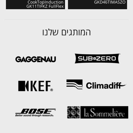
CookTopInduction
GKD46TIMASZO
GK11TIFKZ FullFlex
המותגים שלנו