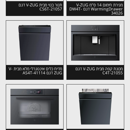
מגירת חימום 14 ס"מ V-ZUG
תנור בנוי מבית V-ZUG דגם
WarmingDrawer דגם DW4T-
CS6T-21057
34026
מכונת קפה מבית V-ZUG דגם
מדיח כלים אינטגרלי מלא מבית V-
C4T-21055
ZUG דגם AS4T-41114