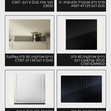
מדיח כלים אינטגרלי מלא מבית V-
תנור אידוי V-ZUG דגם CS6T-
ZUG דגם AS6T-41125
23032
כיריים אינדוקציה 40 ס"מ,
כיריים אינדוקציה 90 ס"מ Fullflex
CookTop VZUG דגם
V-ZUG דגם CTI6T-31134
CTI4T42MMSD