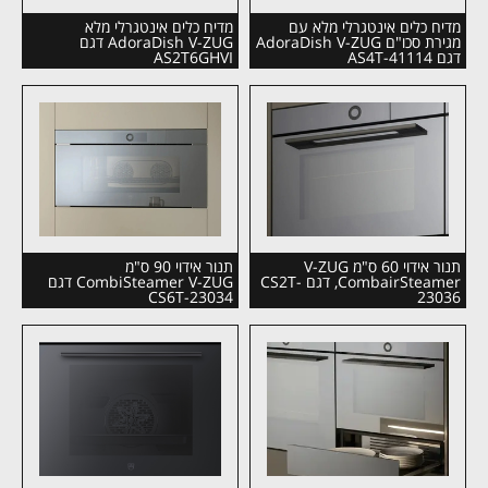
מדיח כלים אינטגרלי מלא עם
מדיח כלים אינטגרלי מלא
מגירת סכו"ם AdoraDish V-ZUG
AdoraDish V-ZUG דגם
דגם AS4T-41114
AS2T6GHVI
תנור אידוי 60 ס"מ V-ZUG
תנור אידוי 90 ס"מ
CombairSteamer, דגם CS2T-
CombiSteamer V-ZUG דגם
CS6T-23034
23036