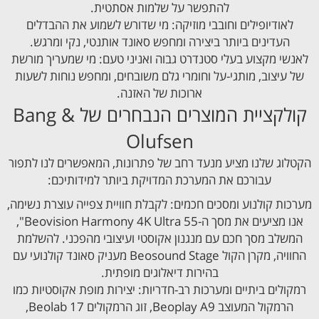
להתפשר על שלמות אסתטית.
לאודיופילים וחובבי מוזיקה: מי שדורש לשמוע את ההבדלים
העדינים ביותר ביצירה ומחפש סאונד אותנטי, נקי ומרגש.
לאנשי מקצוע בעלי סטנדרט גבוה ואניני טעם: מי שמעריך מורשת
של עיצוב, מותגי-על וחומרי גלם משובחים, ומחפש נוחות לשעות
ארוכות של האזנה.
קולקציית המוצרים הנבחרים של Bang &
Olufsen
הקטלוג שלנו מציע מנעד רחב של פתרונות, המאפשרים לנו לתפור
עבורכם את המערכת המדויקת ביותר למידותיכם:
מערכות קולנוע ומסכים חכמים: לקבלת חוויית צפייה עוצרת נשימה,
אנו מציעים את מסך ה-Beovision Harmony 4K Ultra 55",
המשלב מסך חכם עם מנגנון אקוסטי ועיצובי מהפכני. להשלמת
החוויה, מקרן הקול Beosound Stage מעניק סאונד קולנועי עם
בהירות דיאלוגים מופתית.
רמקולים ביתיים ומערכות רב-חדריות: יצירות מופת אקוסטיות כמו
הרמקול המעוצב Beoplay A9, זוג הרמקולים Beolab 17,