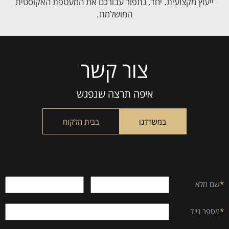
ייעוץ מקצועית. יחד, נתפור עבורכם את המעטפת האקוסטית
המושלמת.
צור קשר
Please
leave
this
איפה תרצה שנפגש
field
empty.
במשרדנו
בבית הלקוח
*
שם מלא
*
מספר נייד