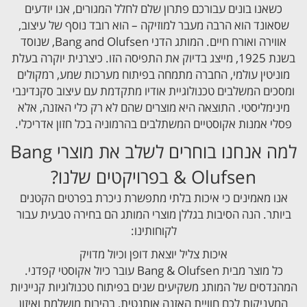
כשאנו בונים עבורכם פתרון שלם לחלל המגורים, אנו יודעים
שסאונד הוא הרבה מעבר למוזיקה – הוא רובד נוסף של עיצוב,
אווירה ואורח חיים. המותג הדני Bang and Olufsen, שנוסד
בשנת 1925, מייצג בדיוק את התפיסה הזו. כיצרנית יוקרה בעלת
מוניטין עולמי, החברה מתמחה בפיתוח מערכות שמע, רמקולים
ומסכים המשלבים טכנולוגיית אודיו מתקדמת עם עיצוב סקנדינבי
מינימליסטי. התוצאה היא מוצרים שהם לא רק כלי האזנה, אלא
פסלי אמנות אקוסטיים המשתלבים בהרמוניה בכל חזון אדריכלי.
למה אנחנו בוחרים לשלב את מוצרי Bang
& Olufsen בפרויקטים שלנו?
אנו מאמינים כי איכות בלתי מתפשרת ניכרת בפרטים הקטנים
ביותר. הנה הסיבות בגללן מוצרי המותג הם בחירה טבעית עבור
לקוחותינו:
איכות צליל יוצאת דופן וכיול מדויק
כל מוצר מבית Bang & Olufsen עובר כיול אקוסטי קפדני.
המהנדסים של המותג משקיעים שנים בפיתוח טכנולוגיות קנייניות
המעניקות לכם חוויית האזנה אותנטית, בהירות מושלמת ואיזון