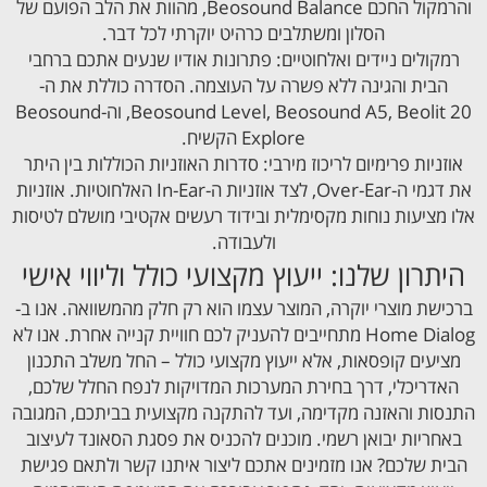
והרמקול החכם Beosound Balance, מהוות את הלב הפועם של
הסלון ומשתלבים כרהיט יוקרתי לכל דבר.
רמקולים ניידים ואלחוטיים: פתרונות אודיו שנעים אתכם ברחבי
הבית והגינה ללא פשרה על העוצמה. הסדרה כוללת את ה-
Beosound Level, Beosound A5, Beolit 20, וה-Beosound
Explore הקשיח.
אוזניות פרימיום לריכוז מירבי: סדרות האוזניות הכוללות בין היתר
את דגמי ה-Over-Ear, לצד אוזניות ה-In-Ear האלחוטיות. אוזניות
אלו מציעות נוחות מקסימלית ובידוד רעשים אקטיבי מושלם לטיסות
ולעבודה.
היתרון שלנו: ייעוץ מקצועי כולל וליווי אישי
ברכישת מוצרי יוקרה, המוצר עצמו הוא רק חלק מהמשוואה. אנו ב-
Home Dialog מתחייבים להעניק לכם חוויית קנייה אחרת. אנו לא
מציעים קופסאות, אלא ייעוץ מקצועי כולל – החל משלב התכנון
האדריכלי, דרך בחירת המערכות המדויקות לנפח החלל שלכם,
התנסות והאזנה מקדימה, ועד להתקנה מקצועית בביתכם, המגובה
באחריות יבואן רשמי. מוכנים להכניס את פסגת הסאונד לעיצוב
הבית שלכם? אנו מזמינים אתכם ליצור איתנו קשר ולתאם פגישת