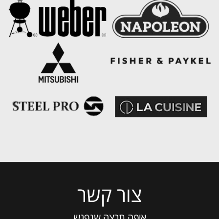
צור קשר
Please
leave
this
איפה תרצה שנפגש