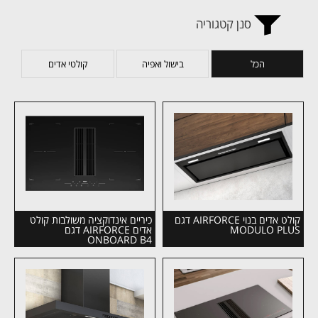
סנן קטגוריה
הכל
בישול ואפיה
קולטי אדים
קולט אדים בנוי AIRFORCE דגם
כיריים אינדוקציה משולבות קולט
MODULO PLUS
אדים AIRFORCE דגם
ONBOARD B4