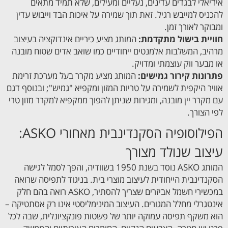
אידיאלי לבגדים עדינים, נעליים ומעילים, שלא תמיד מתאים
להכניס למייבש רגיל. זאת תוך שמירה על איכות הבד וייבוש עדין
ומבוקר לאורך זמן.
חוויית בישול מתקדמת:
המותג מציע כיריים אינדוקציה בעיצוב
מרהיב, המשלבות אלמנטים ייחודיים כמו שואב אדים שטוח מובנה
או מבער ווק עוצמתי ומדויק.
פתרונות קירור גמישים:
המותג מציע מקרר בעל מערכת זרימת
אוויר היקפית לשמירה על טריות המזון ומקפיא "גמיש"; ובנוסף דגם
עם מקרר יין מובנה, ומגירות שניתן להפוך ממקפיא למקרר מזון טרי
לפי הצורך.
הפילוסופיה הסקנדינבית מאחורי ASKO:
עיצוב שנולד מצורך
המותג ASKO נוסד בשנת 1950 בשוודיה, והפך לסמל לגישה
הסקנדינבית הייחודית לעיצוב מוצרי בית. בניגוד לתפיסה שרואה
במכשירי חשמל אביזרים שצריך להסתיר, ASKO רואה בהם חלק
אינטגרלי מחלל המגורים. העיצוב המינימליסטי אינו רק אסתטיקה –
הוא משקף תפיסה עמוקה יותר של פשטות פונקציונלית, שבה לכל