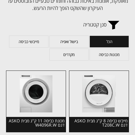
מאופקת, אומנות באיכות גבוהה וחומרים טבעיים המבוססים על
העיקרון שהשקט הופך להיות הרעש.
סנן קטגוריה
הכל
בישול ואפיה
מייבשי כביסה
מכונות כביסה
מקררים
מייבש כביסה 8 ק"ג מבית ASKO
מכונת כביסה 11 ק"ג מבית ASKO
דגם T208C.W
דגם W4096R.W