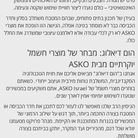
פרט יש מטרה. הצבעים הנקיים, החומרים האיכותיים והממשק
האינטואיטיבי – כולם נועדו ליצור חוויית שימוש שקטה ונעימה.
בעידן של תכנון בתים פתוחים, שבהם המטבח משתלב בסלון וחדר
הכביסה כבר לא מוסתר בפינה אפלה, הגישה הזו הופכת את מוצרי
ASKO לא רק לכלי עבודה אלא לאלמנט עיצובי שמשדרג את החלל
כולו.
הום דיאלוג: מבחר של מוצרי חשמל
יוקרתיים מבית ASKO
אנחנו ב"הום דיאלוג" מביאים אליכם את חזית הטכנולוגיה
הסקנדינבית, המשלבת נוחות מירבית ועיצוב ייחודי. כשאתם
בוחרים מוצרי חשמל של ASKO Israel, אתם משקיעים במכשירים
שנועדו לשימוש יומיומי אמין לאורך שנים.
הניסיון הרב שלנו מאפשר לנו לעזור לכם לתכנן את חדר הכביסה או
המטבח בצורה החכמה ביותר, תוך דגש על שילוב הרמוני של
המכשירים בנגרות המתוכננת או הקיימת. מנהל פרויקט מטעמנו
יוודא שכל דגם, מהכיריים ועד המקרר, יותקן בביתכם בצורה
מושלמת.