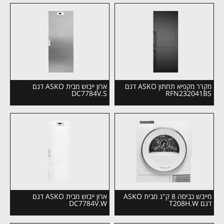
מקרר מקפיא תחתון ASKO דגם
ארון ייבוש מבית ASKO דגם
DC7784V.S
RFN232041BS
מייבש כביסה 8 ק"ג מבית ASKO
ארון ייבוש מבית ASKO דגם
דגם T208H.W
DC7784V.W