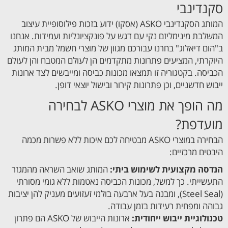
סקנדינבי
המותג הסקנדינבי ASKO (אסקו) ידוע בזכות פילוסופיית עיצוב
המשלבת מינימליזם נקי עם דגש על פונקציונליות ועמידות. אנחנו
ב"הום דיאלוג" בחרנו עבורכם מגוון של מוצרי חשמל מבית המותג
היוקרתי, המציעים פתרונות מתקדמים הן לעולם המטבח והן לעולם
הכביסה. בקטגוריה זו תמצאו מכונות כביסה ומייבשים לצד ארונות
ייבוש חדשניים, וכן פתרונות קירור ובישול יוצאי דופן.
מה הופך את מוצרי ASKO לבחירה
מועדפת?
הבחירה במוצרי ASKO מבטיחה לכם איכות ללא פשרות מכמה
היבטים מרכזיים:
הנדסה מקצועית לשימוש ביתי:
המותג שואב השראה מהמגזר
התעשייתי. כך למשל, מכונות הכביסה נאטמות ללא גומי מסורתי
(Steel Seal), ומבנה בעל ארבעה בולמי זעזועים מעניק להן יציבות
גבוהה ומפחית רעידות בזמן עבודה.
טכנולוגיית ייבוש ייחודית:
ארונות הייבוש של ASKO הם פתרון