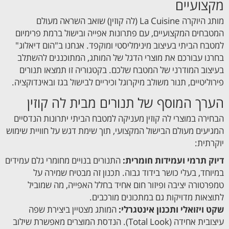
מקצועיים
מותג היוקרה La Cuisine (לה קוזין) שואב השראה מעולם
המטבחים המקצועיים, עם פתרונות אפייה ובישול ברמת פרימיום
למטבח הביתי בעיצוב מינימליסטי ומוקפד. אנחנו ב"הום דיאלוג"
בחרנו עבורכם את מוצרי הדגל של המותג, המתוכננים להשתלב
בעיצוב המודרני של המטבח שלכם. בקטגוריה זו תמצאו תנורים
פירוליטיים, תנור משולב מיקרוגל וכיריים לבישול בגז ובאינדוקציה.
הערך המוסף של תנורים מבית לה קוזין
הבחירה במוצרי לה קוזין מעניקה למטבח הביתי יתרונות הנדסיים
המגיעים מעולם הבישול המקצועי, תוך שימת דגש על חוויית שימוש
יוקרתית:
דיוק תרמי ועמידות חומרית:
התנורים בנויים מחומרי גלם עמידים
במיוחד, בעלי כושר בידוד גבוה. תכנון זה מבטיח שמירה על
טמפרטורה יציבה ופיזור חום אחיד בחלל האפייה, מה שמוביל
לתוצאות מדויקות גם במתכונים מורכבים.
שקט ויזואלי ותכנון אינטגרלי:
המותג מצטיין ביצירת שפה
עיצובית אחידה (Total Look). הנדסת המוצרים מאפשרת שילוב