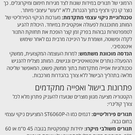
הרמוני של תנורים במידות שונות לצד מגירות חימום ומיקרוגלים. כך
נוצר קו נקי ורציף בתוך הנגרות, ללא "רעש" עיצובי מיותר.
טכנולוגיית ניקוי עצמי מתקדמת:
מערכות הניקוי הפירוליטי של
המותג מתוכננות לפעולה אפקטיבית במיוחד. היכולת להגיע
לטמפרטורות גבוהות בפרק זמן קצר הופכת את תחזוקת התנור
לקלה ופשוטה, ושומרת על היגיינה מרבית גם לאחר שימוש
אינטנסיבי.
הנדסה מוכוונת משתמש:
למרות העוצמה המקצועית, ממשקי
ההפעלה נותרים אינטואיטיביים ונגישים. המותג מצליח להנגיש
טכנולוגיות אפייה מתקדמות בתוך ממשק פשוט, המאפשר שליטה
מלאה בתהליך הבישול ללא צורך בהגדרות מורכבות.
פתרונות בישול ואפייה מתקדמים
הקטגוריה מציעה מגוון מוצרים שנועדו להעניק פתרון מלא לכל
צורך קולינרי:
תנורים פירוליטיים:
דגמים כמו ה-ST6060P המציעים ניקוי עצמי
בחום גבוה.
תנורים משולבי מיקרו:
יחידות קומפקטיות בגובה 45 ס"מ או 60