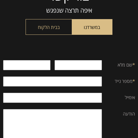
leave
this
איפה תרצה שנפגש
field
empty.
במשרדנו
בבית הלקוח
*
שם מלא
*
מספר נייד
אימייל
הודעה