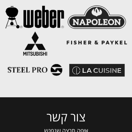
צור קשר
Please
leave
this
איפה תרצה שנפגש