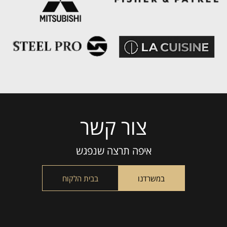
צור קשר
Please
leave
this
איפה תרצה שנפגש
field
empty.
במשרדנו
בבית הלקוח