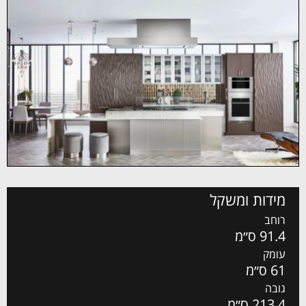
מידות ומשקל
רוחב
91.4 ס״מ
עומק
61 ס״מ
גובה
213.4 ס״מ