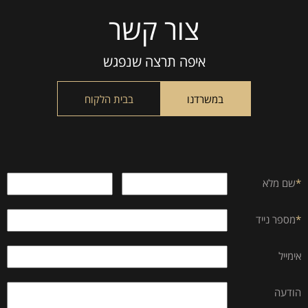
צור קשר
Please
leave
this
איפה תרצה שנפגש
field
empty.
במשרדנו
בבית הלקוח
*
שם מלא
*
מספר נייד
אימייל
הודעה