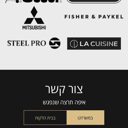
צור קשר
Please
leave
this
איפה תרצה שנפגש
field
empty.
במשרדנו
בבית הלקוח