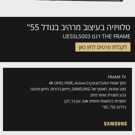
טלוויזיה בעיצוב מרהיב בגודל 55"
THE FRAME דגם UE55LS003
לקבלת פרטים לחץ כאן
FRAME TV
מסך שטוח 4K UHD, HDR, Active Crystal Color
מצב אמנות, האוסף של SAMSUNG, חיישן בהירות, חיישן תנועה
צבע מסגרת: שחור פחם
מסגרות בהתאמה אישית: אגוז, עץ בז', לבן
גדלים: 55", 65"