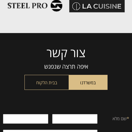
צור קשר
Please
leave
this
איפה תרצה שנפגש
field
empty.
במשרדנו
בבית הלקוח
*
שם מלא