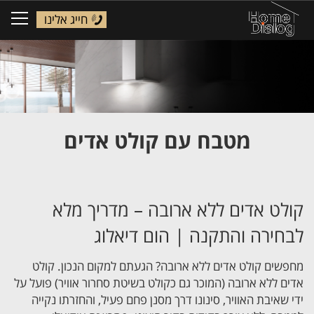
חייג אלינו
ggle
tion
מטבח עם קולט אדים
קולט אדים ללא ארובה – מדריך מלא
לבחירה והתקנה | הום דיאלוג
מחפשים קולט אדים ללא ארובה? הגעתם למקום הנכון. קולט
אדים ללא ארובה (המוכר גם כקולט בשיטת סחרור אוויר) פועל על
ידי שאיבת האוויר, סינונו דרך מסנן פחם פעיל, והחזרתו נקייה