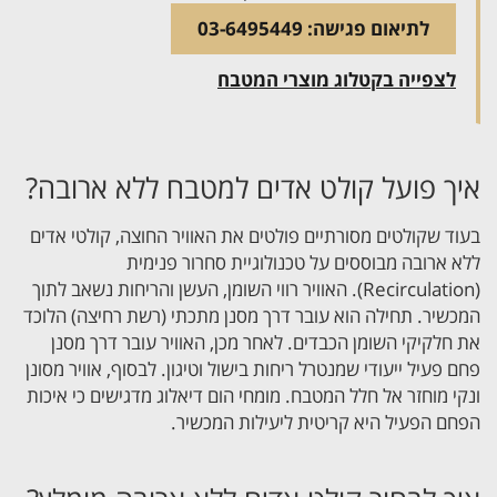
לתיאום פגישה: 03-6495449
לצפייה בקטלוג מוצרי המטבח
איך פועל קולט אדים למטבח ללא ארובה?
בעוד שקולטים מסורתיים פולטים את האוויר החוצה, קולטי אדים
ללא ארובה מבוססים על טכנולוגיית סחרור פנימית
(Recirculation). האוויר רווי השומן, העשן והריחות נשאב לתוך
המכשיר. תחילה הוא עובר דרך מסנן מתכתי (רשת רחיצה) הלוכד
את חלקיקי השומן הכבדים. לאחר מכן, האוויר עובר דרך מסנן
פחם פעיל ייעודי שמנטרל ריחות בישול וטיגון. לבסוף, אוויר מסונן
ונקי מוחזר אל חלל המטבח. מומחי הום דיאלוג מדגישים כי איכות
הפחם הפעיל היא קריטית ליעילות המכשיר.