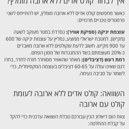
איך לבחור קולט אדים ללא ארובה מומלץ?
כאשר מחפשים קולט אדים ללא ארובה מומלץ, יש להתייחס לשני
פרמטרים טכניים מרכזיים:
עוצמת יניקה (ספיקת אוויר):
נמדדת במטר מעוקב לשעה
(מק״ש). למטבח ישראלי ממוצע, נמליץ על עוצמת יניקה של 600
עד 900 מק״ש. חשוב לדעת שקולטים ללא ארובה מאבדים
כ-20% מעוצמתם בשל ההתנגדות של מסנן הפחם.
רמת רעש (דציבלים):
מאחר שהאוויר מסוחרר חזרה לחדר, בחרו
דגם שאינו עולה על 60-65 דציבלים בעוצמה המקסימלית, כדי
לשמור על סביבה נעימה.
השוואה: קולט אדים ללא ארובה לעומת
קולט עם ארובה
צוות הום דיאלוג הכין עבורכם טבלת השוואה עדכנית כדי להקל
על קבלת ההחלטה: