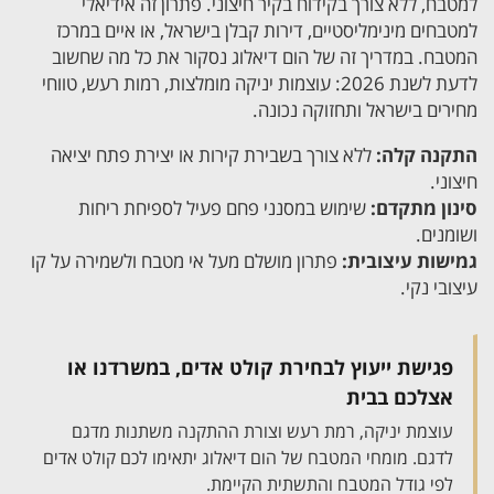
למטבח, ללא צורך בקידוח בקיר חיצוני. פתרון זה אידיאלי
למטבחים מינימליסטיים, דירות קבלן בישראל, או איים במרכז
המטבח. במדריך זה של הום דיאלוג נסקור את כל מה שחשוב
לדעת לשנת 2026: עוצמות יניקה מומלצות, רמות רעש, טווחי
מחירים בישראל ותחזוקה נכונה.
התקנה קלה:
ללא צורך בשבירת קירות או יצירת פתח יציאה
חיצוני.
סינון מתקדם:
שימוש במסנני פחם פעיל לספיחת ריחות
ושומנים.
גמישות עיצובית:
פתרון מושלם מעל אי מטבח ולשמירה על קו
עיצובי נקי.
פגישת ייעוץ לבחירת קולט אדים, במשרדנו או
אצלכם בבית
עוצמת יניקה, רמת רעש וצורת ההתקנה משתנות מדגם
לדגם. מומחי המטבח של הום דיאלוג יתאימו לכם קולט אדים
לפי גודל המטבח והתשתית הקיימת.