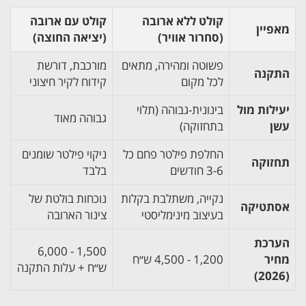
קולט ללא ארובה
קולט עם ארובה
מאפיין
(סחרור אוויר)
(יציאה החוצה)
פשוטה ומהירה, מתאים
מורכבת, דורשת
התקנה
לכל מקום
קידוח לקיר חיצוני
יעילות מול
בינונית-גבוהה (תלוי
גבוהה מאוד
עשן
בתחזוקה)
החלפת פילטר פחם כל
ניקוי פילטר שומנים
תחזוקה
3-6 חודשים
בלבד
נקייה, משתלבת בקלות
נוכחות בולטת של
אסתטיקה
בעיצוב מינימליסטי
צינור הארובה
הערכת
1,500 - 6,000
מחיר
1,200 - 4,500 ש״ח
ש״ח + עלות התקנה
(2026)