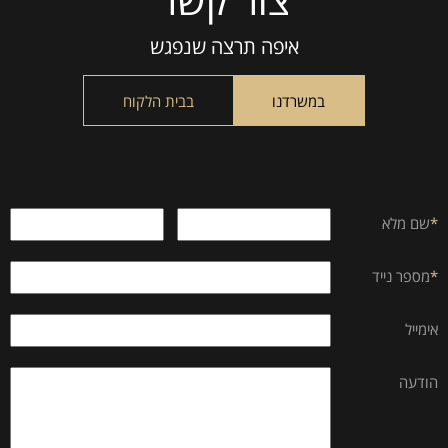
leave
this
איפה תרצה שנפגש
field
empty.
במשרדנו
בבית הלקוח
*
שם מלא
*
מספר נייד
אימייל
הודעה