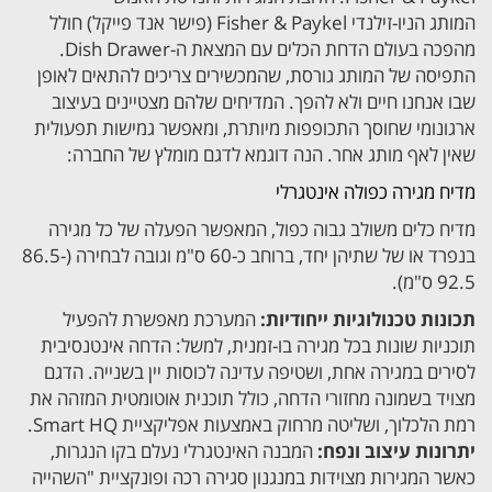
המותג הניו-זילנדי Fisher & Paykel (פישר אנד פייקל) חולל
מהפכה בעולם הדחת הכלים עם המצאת ה-Dish Drawer.
התפיסה של המותג גורסת, שהמכשירים צריכים להתאים לאופן
שבו אנחנו חיים ולא להפך. המדיחים שלהם מצטיינים בעיצוב
ארגונומי שחוסך התכופפות מיותרת, ומאפשר גמישות תפעולית
שאין לאף מותג אחר. הנה דוגמא לדגם מומלץ של החברה:
מדיח מגירה כפולה אינטגרלי
מדיח כלים משולב גבוה כפול, המאפשר הפעלה של כל מגירה
בנפרד או של שתיהן יחד, ברוחב כ-60 ס"מ וגובה לבחירה (86.5-
92.5 ס"מ).
תכונות טכנולוגיות ייחודיות:
המערכת מאפשרת להפעיל
תוכניות שונות בכל מגירה בו-זמנית, למשל: הדחה אינטנסיבית
לסירים במגירה אחת, ושטיפה עדינה לכוסות יין בשנייה. הדגם
מצויד בשמונה מחזורי הדחה, כולל תוכנית אוטומטית המזהה את
רמת הלכלוך, ושליטה מרחוק באמצעות אפליקציית Smart HQ.
יתרונות עיצוב ונפח:
המבנה האינטגרלי נעלם בקו הנגרות,
כאשר המגירות מצוידות במנגנון סגירה רכה ופונקציית "השהייה