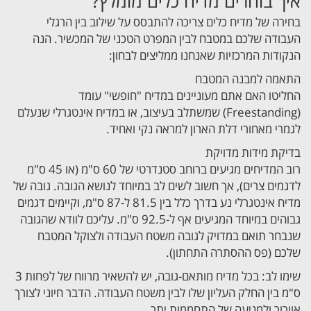
איך בוחרים מדיח כלים מומלץ?
בחירה של מדיח כלים צריכה להתבסס על שילוב בין הרגלי
העבודה שלכם במטבח לבין המפרט הטכני של המכשיר. הנה
הנקודות המרכזיות שאנחנו ממליצים לבחון:
התאמה למבנה המטבח
החליטו האם אתם מעוניינים במדיח "חופשי" עומד
(Freestanding) שמשתלב בעיצוב, או במדיח אינטגרלי שנעלם
לגמרי מאחורי דלת הארון למראה נקי ואחיד.
בדיקת מידות מדויקת
רוב המדיחים מגיעים ברוחב סטנדרטי של 60 ס"מ (או 45 ס"מ
לדגמים צרים), אך חשוב לשים לב במיוחד לנושא הגובה. גובה של
מדיח אינטגרלי נע בדרך כלל בין 81.5 ל-87 ס"מ, וקיימים דגמים
גבוהים במיוחד המגיעים אף ל-92.5 ס"מ. עליכם לוודא שהגובה
שנבחר תואם במדויק לגובה משטח העבודה ולצוקל המטבח
שלכם (פס ההסתרה התחתון).
שימו לב: בכל מדיח מותאם-גובה, יש להשאיר מרווח של לפחות 3
ס"מ בין החלק העליון שלו לבין משטח העבודה. הדבר חיוני לצורך
אוורור ולמניעה של התחממות יתר.