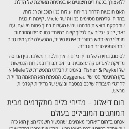
ללא צורך בכפתורים חיצוניים או בפתיחה מאולצת של הדלת.
האם תוכניות הדחה מהירות יעילות כמו תוכניות רגילות?
במדיחי פרימיום מסוימים כמו זה של Miele, קיימת תוכנית
שמספקת תוצאות הדחה וייבוש מעולות בתוך פחות משעה. עם
זאת, לניקוי כלים עם לכלוך קשה במיוחד כמו סירים ומחבתות
מומלץ להשתמש בתוכנית אינטנסיבית, המפעילה לחץ מים גבוה
יותר וטמפרטורה מוגברת.
לסיכום, בחירה של מדיח כלים היא החלטה המשלבת בין הנדסה
מדויקת לאסתטיקה עיצובית. בין אם תבחרו במגירות הגמישות
של Fisher & Paykel, באמינות הבלתי מתפשרת של Miele או
בקו המינימליסטי של Gaggenau, המפתח הוא התאמה מדויקת
להרגלי העבודה שלכם במטבח וביצוע של מדידות קפדניות
מראש.
הום דיאלוג – מדיחי כלים מתקדמים מבית
המותגים המובילים בעולם
אנחנו ב"הום דיאלוג" מאמינים, שמכשיר חשמלי מצוין הוא כזה
שמשתלב בחיים שלכם באופן טבעי, מבלי שתצטרכו להקדיש לו