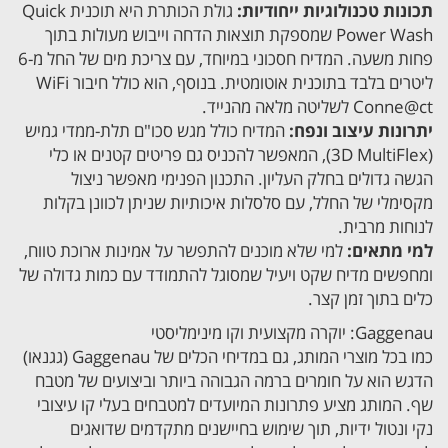
תכונות טכנולוגיות ייחודיות:
גולת הכותרת היא תוכנית Quick
Power Wash שמספקת תוצאות הדחה וייבוש מעולות בתוך
פחות משעה. המדיח חסכוני במיוחד, עם צריכת מים של החל מ-6
ליטרים בלבד בתוכנית אוטומטית. בנוסף, הוא כולל חיבור WiFi
Conne@ct לשליטה מלאה מהנייד.
יתרונות עיצוב ונפח:
המדיח כולל מגש סכו"ם תלת-ממדי גמיש
(3D MultiFlex), המאפשר להכניס גם פריטים קטנים או כלי
הגשה גדולים בחלק העליון. התכנון הפנימי מאפשר ניצול
מקסימלי של החלל, עם סלסלות איכותיות שניתן לכוונן בקלות
לנוחות מרבית.
למי מתאים:
למי שלא מוכנים להתפשר על אמינות ארוכת טווח,
ומחפשים מדיח שקט ויעיל שמסוגל להתמודד עם כמות גדולה של
כלים בתוך זמן קצר.
Gaggenau: יוקרה מקצועית וקו מינימליסטי
כמו בכל מוצרי המותג, גם במדיחי הכלים של Gaggenau (גגנאו)
הדגש הוא על חומרים ברמה הגבוהה ביותר וביצועים של מטבח
שף. המותג מציע פתרונות המיועדים למטבחים בעלי קו עיצובי
נקי ונטול ידיות, תוך שימוש בחיישנים מתקדמים שדואגים