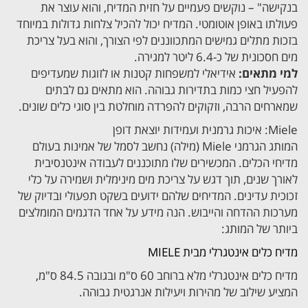
בנקישה" – נוקשים פעמיים על חזית המדיח, והוא עוצר את
פעולתו באופן אוטומטי. המדיח יכול להכיל צלחות גדולות במיוחד
בזכות מתלים גמישים המתכווננים לפי הצורך, והוא בעל צריכת
מים חסכונית של כ-6.4 ליטר למגירה.
למי מתאים:
אידיאלי למשפחות קטנות או לזוגות שמעדיפים
להפעיל חצי כמות בתדירות גבוהה. הוא מתאים גם לבתים
שמארחים הרבה, וזקוקים להפרדה מוחלטת בין סוגי כלים שונים.
Miele: איכות גרמנית ועמידות יוצאת דופן
המותג הגרמני Miele (מילה) נחשב לסמל של אמינות בעולם
מדיחי הכלים. המכשירים שלו מתוכננים לעבודה אינטנסיבית
לאורך שנים, תוך דגש על צריכת מים מינימלית ושמירה על כלי
זכוכית עדינים. המדיחים שלהם ידועים בשקט תפעולי ובדיוק של
מערכות ההדחה והייבוש. הנה מידע על אחד הדגמים המומלצים
ביותר של המותג:
מדיח כלים אינטגרלי מבית MIELE
מדיח כלים אינטגרלי מלא ברוחב 60 ס"מ ובגובה 84.5 ס"מ,
המציע שילוב של מהירות ויעילות אנרגטית גבוהה.