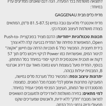
לתוצאה מושלמת בכל הפעלה. הנה דגם שאנחנו ממליצים עליו
במיוחד:
מדיח כלים מבית GAGGENAU
מדיח אינטגרלי מלא עם גובה גמיש (81.5-87.5 ס"מ), המתאים
בצורה מושלמת לעיצוב מטבח נקי.
תכונות טכנולוגיות ייחודיות:
הדגם מצויד בפונקציית Push-to-
Open, המאפשרת פתיחה של המדיח בנגיעה קלה ללא צורך
בידית חיצונית. המכשיר כולל 6 תוכניות הדחה עם חיישן "אקווה"
לניטור המים, ואפשרויות כמו Power לניקוי וייבוש כלים תוך 57
דקות או תוכנית אינטנסיבית לניקוי יסודי במיוחד בסל התחתון.
בנוסף, המדיח פועל בעוצמת רעש נמוכה מאוד עם דירוג אנרגטי
B, המבטיח יעילות גבוהה.
יתרונות עיצוב ונפח:
המכשיר כולל מערכת סלים גמישה,
המעניקה פתרונות אחסון לכלי מטבח מכל הסוגים. כמצופה
מהסטנדרט של המותג, העיצוב הפנימי מסיבי ועמיד במיוחד.
למי מתאים:
בחירה מושלמת לאדריכלים ולמעצבים השואפים
למראה מטבח "חלק" ללא ידיות, ולאנשים שמעריכים שקט
תפעולי ודיוק גרמני בכל הדחה.