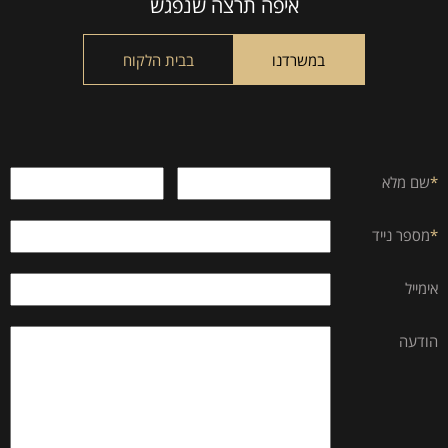
this
איפה תרצה שנפגש
field
empty.
במשרדנו
בבית הלקוח
*
שם מלא
*
מספר נייד
אימייל
הודעה