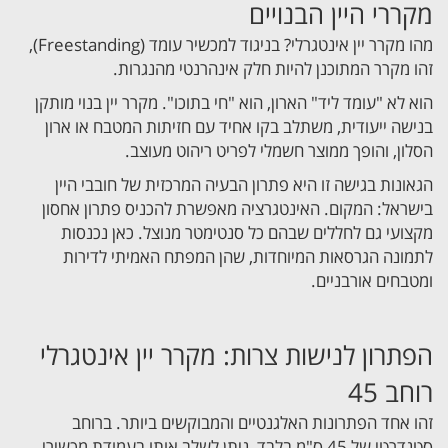
מקררי היין הבנויים
מהו מקרר יין אינטגרלי? בניגוד למכשיר עומד (Freestanding),
זהו מקרר המתוכנן להיות חלק אינהרנטי מהנגרות.
הוא לא "עומד ליד" הארון, הוא "חי בתוכו". מקרר יין בנוי מותקן
בנישה ייעודית, משתלב בקו אחיד עם חזיתות המטבח או ארון
הסלון, והופך ממוצר חשמלי לפריט ריהוט מעוצב.
הגאונות בגישה זו היא פתרון הבעיה המרכזית של חובבי היין
בישראל: המקום. האינטגרציה מאפשרת להכניס פתרון אחסון
מקצועי גם לחללים שבהם כל סנטימטר מנוצל. כאן נכנסות
לתמונה הגרסאות המיוחדות, שהן המפתח האמיתי לדירות
ומטבחים אורבניים.
הפתרון לנישות צרות: מקרר יין אינטגרלי
רוחב 45
זהו אחד הפתרונות האלגנטיים והמבוקשים ביותר. ברוחב
סטנדרטי של 45 ס"מ בלבד, ניתן לשלב אותו בעמודת מכשירי