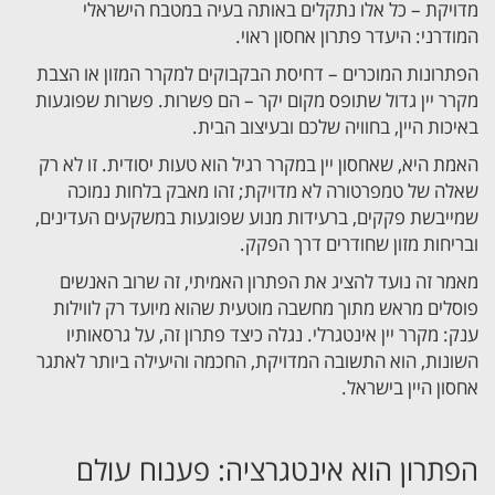
מדויקת – כל אלו נתקלים באותה בעיה במטבח הישראלי
המודרני: היעדר פתרון אחסון ראוי.
הפתרונות המוכרים – דחיסת הבקבוקים למקרר המזון או הצבת
מקרר יין גדול שתופס מקום יקר – הם פשרות. פשרות שפוגעות
באיכות היין, בחוויה שלכם ובעיצוב הבית.
האמת היא, שאחסון יין במקרר רגיל הוא טעות יסודית. זו לא רק
שאלה של טמפרטורה לא מדויקת; זהו מאבק בלחות נמוכה
שמייבשת פקקים, ברעידות מנוע שפוגעות במשקעים העדינים,
ובריחות מזון שחודרים דרך הפקק.
מאמר זה נועד להציג את הפתרון האמיתי, זה שרוב האנשים
פוסלים מראש מתוך מחשבה מוטעית שהוא מיועד רק לווילות
ענק: מקרר יין אינטגרלי. נגלה כיצד פתרון זה, על גרסאותיו
השונות, הוא התשובה המדויקת, החכמה והיעילה ביותר לאתגר
אחסון היין בישראל.
הפתרון הוא אינטגרציה: פענוח עולם