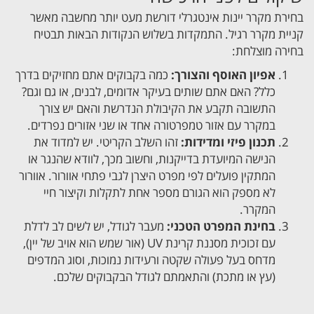
בחירת מקרר יינות אינטגרלי דורשת מעט יותר מחשבה מאשר
קניית מקרר רגיל. התמקדות בשלוש הנקודות הבאות תבטיח
בחירה מוצלחת:
אפיון האוסף והצורך:
כמה בקבוקים אתם מחזיקים בדרך
כלל? האם אתם שותים בעיקר אדומים, לבנים, או גם וגם?
התשובה תקבע את הקיבולת הנדרשת והאם יש צורך
במקרר עם אזור טמפרטורה אחד או שני אזורים נפרדים.
תכנון פיזי ומדידות:
זהו השלב הקריטי. יש למדוד את
הנישה המיועדת בדייקנות, וחשוב מכך, לוודא שהנגר או
המתקין פועלים לפי מפרט היצרן לגבי פתחי אוורור. אוורור
לא מספק הוא הגורם מספר אחת לתקלות וקיצור חיי
המקרר.
בחינת המפרט הטכני:
מעבר לגודל, יש לשים לב לדלת
עם זכוכית מסננת קרינת UV (אור שמש הוא אויב של יין),
מדחס בעל פעולה שקטה ורעידות נמוכות, וסוג המדפים
(עץ או מתכת) והתאמתם לגודל הבקבוקים שלכם.