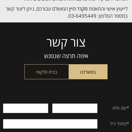
לייעוץ אישי והתאמת
מקרר היין
המושלם עבורכם, ניתן ליצור קשר
במספר הטלפון: 03-6495449.
צור קשר
Please
leave
this
איפה תרצה שנפגש
field
empty.
במשרדנו
בבית הלקוח
*
שם מלא
*
מספר נייד