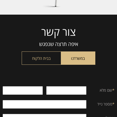
צור קשר
Please
leave
this
איפה תרצה שנפגש
field
empty.
במשרדנו
בבית הלקוח
*
שם מלא
*
מספר נייד