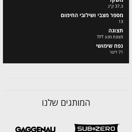
37.3 ק"ג
מספר מצבי ושילובי החימום
13
תצוגה
תצוגת מגע TFT
נפח שימושי
71 ליטר
המותגים שלנו