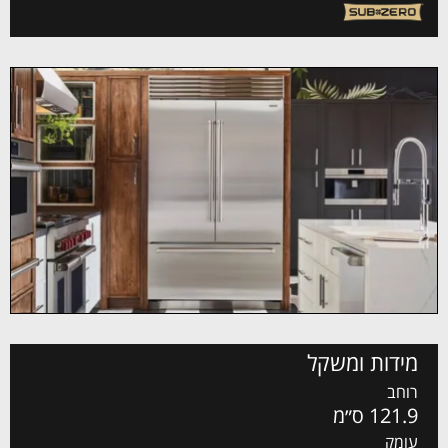
מידות ומשקל
רוחב
121.9 ס״מ
עומק