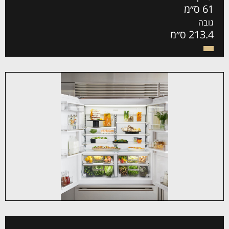
61 ס״מ
גובה
213.4 ס״מ