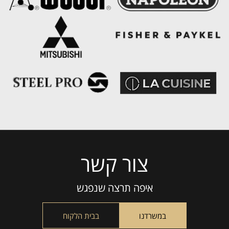
צור קשר
Please
leave
this
איפה תרצה שנפגש
field
empty.
במשרדנו
בבית הלקוח