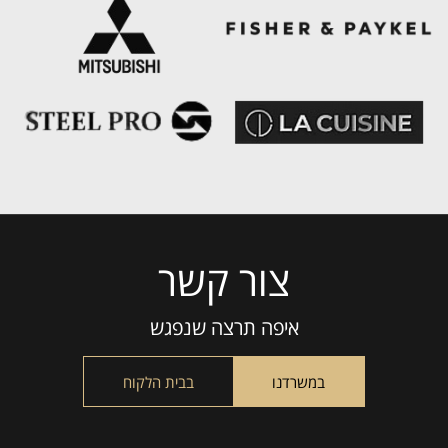
צור קשר
Please
leave
this
איפה תרצה שנפגש
field
empty.
במשרדנו
בבית הלקוח