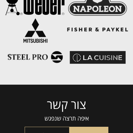
צור קשר
Please
leave
this
איפה תרצה שנפגש
field