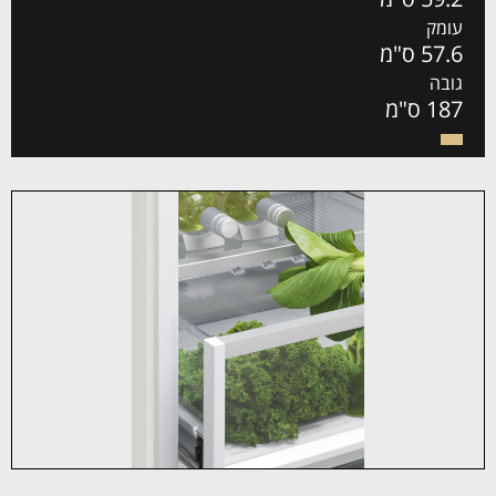
עומק
57.6 ס"מ
גובה
187 ס"מ