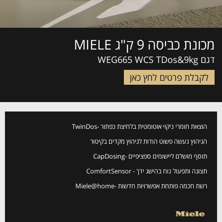
מכונת כביסה 9 ק"ג MIELE
דגם WEG665 WCS TDos&9kg
לקבלת פרטים לחץ כאן
הוצאת חומרי ניקוי אוטומטית בלחיצת כפתור -TwinDos
הגיהוץ נעשה פשוט הודות לגיהוץ מקדים בקיטור
תוסף מושלם ליישומים ספציפיים -CapDosing
תצוגה ותפעול נוח בהישג ידך - ComfortSensor
Miele@home- רשת חכמה פותחת אפשרויות חדשות