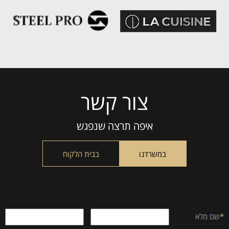
צור קשר
Please
leave
this
איפה תרצה שנפגש
field
empty.
במשרדנו
בבית הלקוח
*
שם מלא