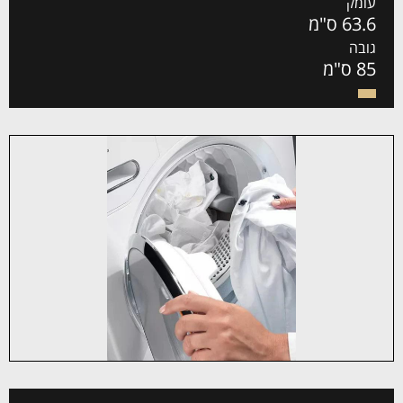
עומק
63.6 ס"מ
גובה
85 ס"מ