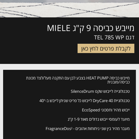
מייבש כביסה 9 ק"ג MIELE
דגם TEL 785 WP
לקבלת פרטים לחץ כאן
מייבש כביסה HEAT PUMP בצבע לבן עם התקנה מעל/לצד מכונת
כביסה/מובנית
טכנולוגייה לייבוש שקט SilenceDrum
טכנולוגיית DryCare 40 לייבוש כל פריט שניתן לייבש ב-40°
ייבוש מהיר וחסכוני EcoSpeed
מיועד לעומסי ייבוש גדולים מאוד 1-9 ק"ג
מעבר מהיר בין שני ניחוחות אהובים - FragranceDos²