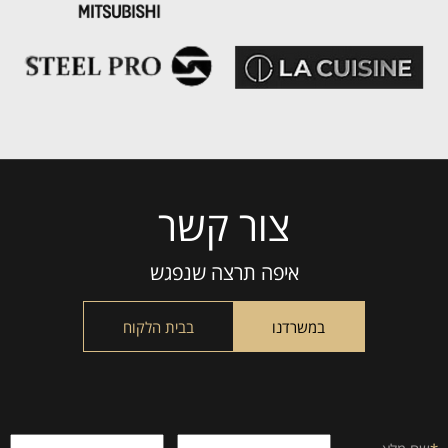
צור קשר
Please
leave
this
איפה תרצה שנפגש
field
empty.
במשרדנו
בבית הלקוח