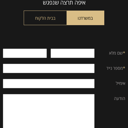
this
איפה תרצה שנפגש
field
empty.
במשרדנו
בבית הלקוח
*
שם מלא
*
מספר נייד
אימייל
הודעה