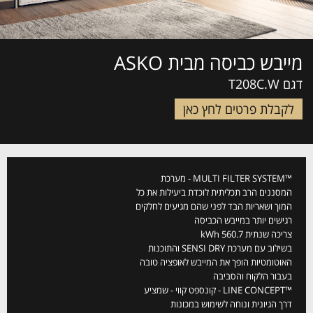
מייבש כביסה מבית ASKO
דגם T208C.W
לקבלת פרטים לחץ כאן
™MULTI FILTER SYSTEM - מערכת
המסננים הרב תכליתית לוכדת ביעילות את כל
המוך ושאריות הבד לפני שהם מגיעים לחלקים
רגישים יותר במייבש הכביסה
צריכה שנתית 560.7 kWh
בשילוב עם מערכת SENSI DRY והתוכנות
האוטומטיות הופך את המייבש לאופציה טובה
בעבור הלקוח והסביבה
™LINE CONCEPT - קונספט קווי - שמציע
דרך הגיונית ונוחה לשימוש במכונות