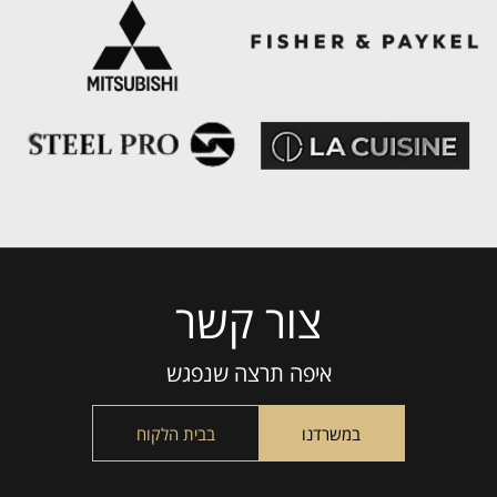
צור קשר
Please
leave
this
איפה תרצה שנפגש
field
empty.
במשרדנו
בבית הלקוח