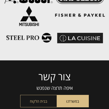
צור קשר
Please
leave
this
איפה תרצה שנפגש
field
empty.
במשרדנו
בבית הלקוח