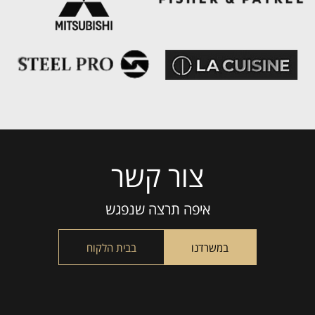
צור קשר
Please
leave
this
איפה תרצה שנפגש
field
empty.
במשרדנו
בבית הלקוח