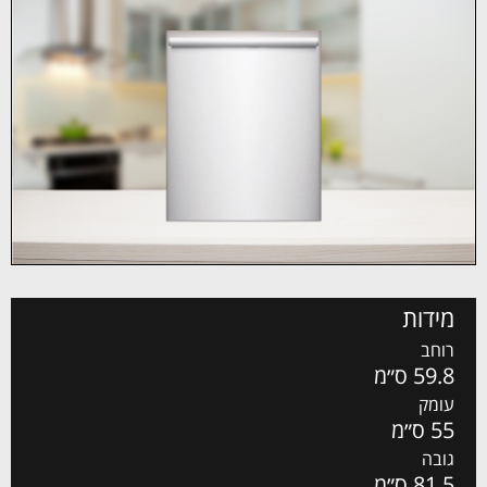
מידות
רוחב
59.8 ס״מ
עומק
55 ס״מ
גובה
81.5 ס״מ