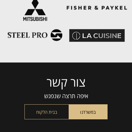
צור קשר
Please
leave
this
איפה תרצה שנפגש
field
empty.
במשרדנו
בבית הלקוח