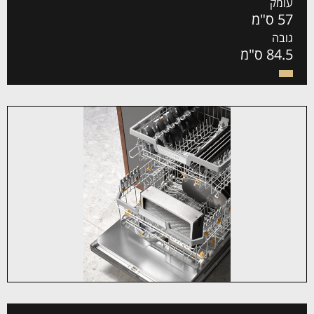
עומק
57 ס"מ
גובה
84.5 ס"מ