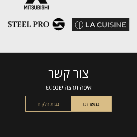
צור קשר
Please
leave
this
איפה תרצה שנפגש
field
empty.
במשרדנו
בבית הלקוח