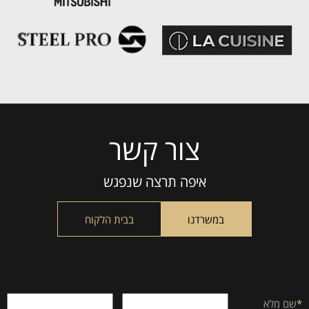
צור קשר
Please
leave
this
איפה תרצה שנפגש
field
empty.
במשרדנו
בבית הלקוח
*
שם מלא