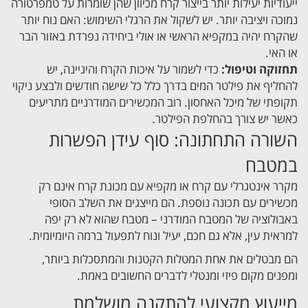
ייעודיות יעילות יותר בייצור קרח מכיוון שהן שומרות על טמפרטורה
נמוכה ויציבה יותר. יש לשקול את הרגלי השימוש: האם נוח יותר
שהקרח יהיה במקפיא הראשי או אולי ביחידה נפרדת באזור הבר
או האי.
תחזוקה וטיפול:
כדי לשמור על איכות הקרח והיגיינה, יש
להחליף את פילטר המים בדרך כלל כל שישה חודשים ולבצע ניקוי
תקופתי של מיכל האחסון. רוב המכשירים המודרניים מתריעים
כאשר יש צורך בהחלפת הפילטר.
השורה התחתונה: סוף עידן הפשרות
במטבח
מקרר אינטגרלי עם קרח או מקפיא עם מכונת קרח אינם רק
מכשירים עם תכונה נוספת. הם מייצגים את השלב הסופי
באבולוציה של המטבח המודרני – מטבח שהוא לא רק יפה
למראית עין, אלא גם חכם, יעיל ונוח לתפעול ברמה היומיומית.
הם מבטלים את אחת המטלות הקטנות והמתסכלות ביותר,
ומפנים מקום פיזי ומנטלי לדברים החשובים באמת.
מייעוץ מקצועי להתקנה מושלמת