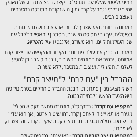
המינימליסטי שעליו עבדתם כל כך קשה. המציאות הזו, של מאבק
יומיומי ובלתי נגמר על קרח זמין, היא נקודת התורפה במטבחים
מעוצבים רבים.
האמונה הרווחת היא שצריך לבחור: או עיצוב מושלם או נוחות
תפעולית. אך זוהי תפיסה מיושנת. הפתרון שמאפשר לקבל את
שני העולמות קיים, והוא משולב, אלגנטי ויעיל להפליא.
מאמר זה יפרק את עולם פתרונות הקירור וההקפאה עם ייצור קרח
אוטומטי, יבהיר את המונחים החשובים, וידגים כיצד ניתן להגיע
לשלמות תפעולית ועיצובית במטבח, ללא פשרות.
ההבדל בין "עם קרח" ל"מייצר קרח"
השוק מציע מגוון פתרונות, והבנת ההבדלים הדקים בטרמינולוגיה
היא הצעד הראשון לבחירה נכונה.
"מקפיא עם קרח":
בדרך כלל, מונח זה מתאר מקפיא הכולל
מגירה או תא ייעודי לאחסון קרח. זהו שיפור ארגוני, אך הוא עדיין
דורש מכם למלא תבניות ידניות או לקנות שקיות קרח. זוהי פשרה,
לא פתרון.
"מקפיא מייצר קוביות קרח":
כאן אנחנו נכנסים לעולם